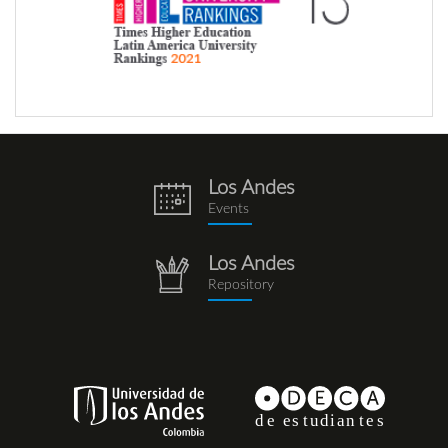
Los Andes
eventos.png
Events
Los Andes
repositorio.png
Repository