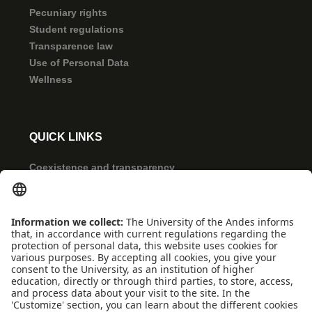
Pecuniary rights
Student regulations
Transparence law
Use of Personal Data
Wellness
QUICK LINKS
Coexistence and transparency
Emergencies: Extension 0000
Conecta-TE
Featured events
Frequent questions
Multimedia
Site Map
Spanish center
news