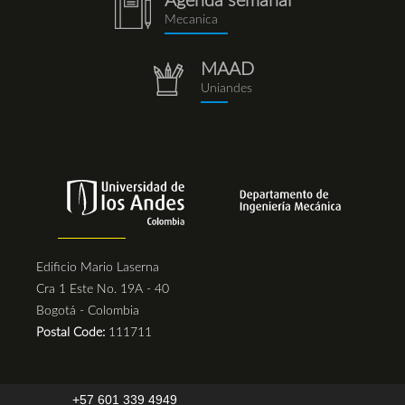
Agenda semanal
notebook
Mecanica
(1).png
MAAD
repositorio.png
Uniandes
Edificio Mario Laserna
Cra 1 Este No. 19A - 40
Bogotá - Colombia
Postal Code:
111711
+57 601 339 4949