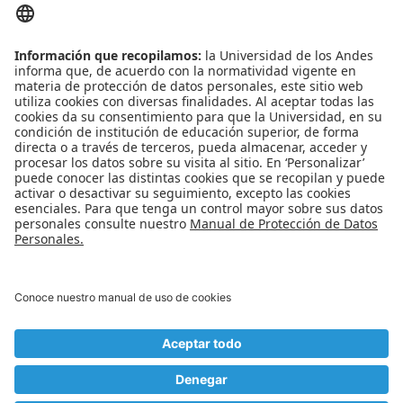
ENLACES RÁPIDOS
Noticias
Eventos
Profesores
Iniciativas estudiantiles
Escuela Internacional de Verano
Apoyo financiero
Software y tecnología
REDES SOCIALES
Universidad de los Andes | Vigilada Mineducación
Reconocimiento como Universidad: Decreto 1297 del 30 de mayo de 1964.
Reconocimiento personería jurídica: Resolución 28 del 23 de febrero de 1949
Minjusticia.
© - Derechos Reservados Universidad de los Andes