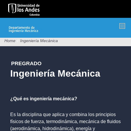
Pasar
al
contenido
principal
Home
/
Ingeniería Mecánica
PREGRADO
Ingeniería Mecánica
¿Qué es ingeniería mecánica?
Es la disciplina que aplica y combina los principios
físicos de fuerza, termodinámica, mecánica de fluidos
(aerodinámica, hidrodinámica), energía y