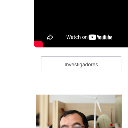
Investigadores
(solapa
activa)