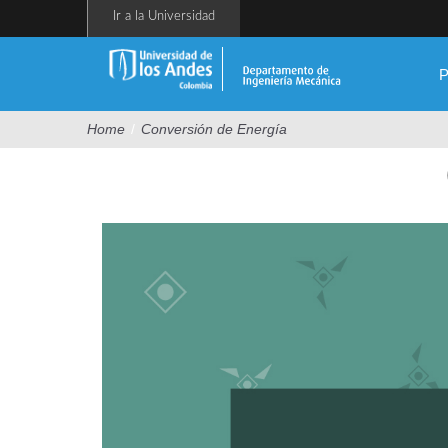
Pasar
Ir a la Universidad
al
contenido
principal
P
Home
/
Conversión de Energía