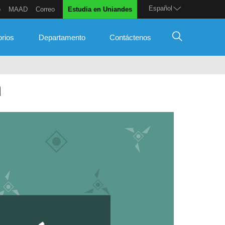
Español
o
MAAD
Correo
Estudia en Uniandes
orios
Departamento
Contáctenos
a