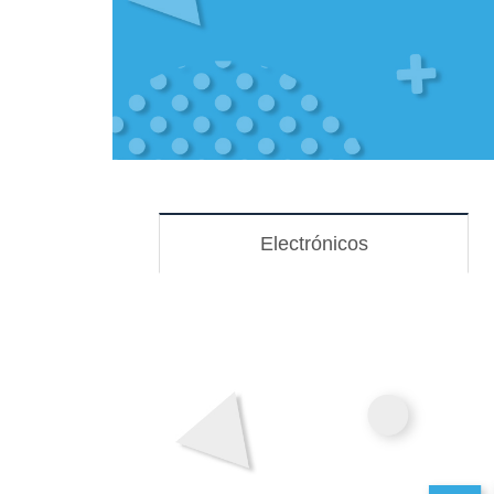
Electrónicos
(solapa
activa)