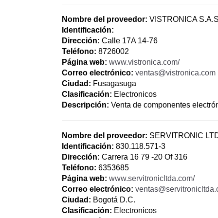
Nombre del proveedor:
VISTRONICA S.A.
Identificación:
Dirección:
Calle 17A 14-76
Teléfono:
8726002
Página web:
www.vistronica.com/
Correo electrónico:
ventas@vistronica.com
Ciudad:
Fusagasuga
Clasificación:
Electronicos
Descripción:
Venta de componentes electrónic
Nombre del proveedor:
SERVITRONIC LT
Identificación:
830.118.571-3
Dirección:
Carrera 16 79 -20 Of 316
Teléfono:
6353685
Página web:
www.servitronicltda.com/
Correo electrónico:
ventas@servitronicltda
Ciudad:
Bogotá D.C.
Clasificación:
Electronicos