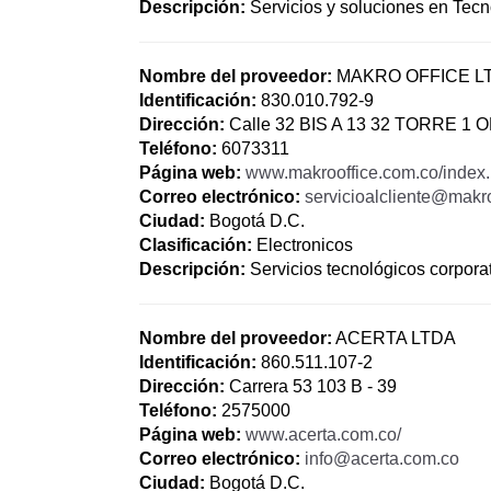
Descripción:
Servicios y soluciones en Tecn
Nombre del proveedor:
MAKRO OFFICE L
Identificación:
830.010.792-9
Dirección:
Calle 32 BIS A 13 32 TORRE 1 
Teléfono:
6073311
Página web:
www.makrooffice.com.co/index.
Correo electrónico:
servicioalcliente@makr
Ciudad:
Bogotá D.C.
Clasificación:
Electronicos
Descripción:
Servicios tecnológicos corpora
Nombre del proveedor:
ACERTA LTDA
Identificación:
860.511.107-2
Dirección:
Carrera 53 103 B - 39
Teléfono:
2575000
Página web:
www.acerta.com.co/
Correo electrónico:
info@acerta.com.co
Ciudad:
Bogotá D.C.