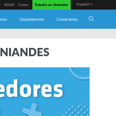
Español
o
MAAD
Correo
Estudia en Uniandes
orios
Departamento
Contáctenos
UNIANDES