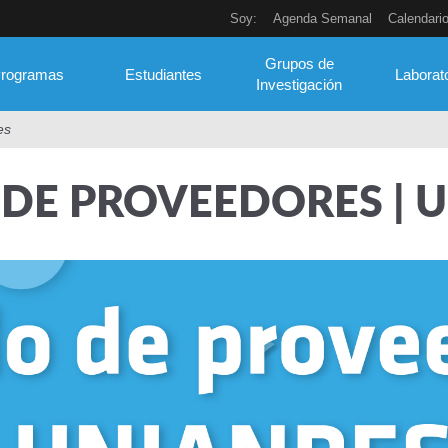
Soy:
Agenda Semanal
Calendari
Grupos de
rogramas
Estudiantes
Laborat
Investigación
es
 DE PROVEEDORES | 