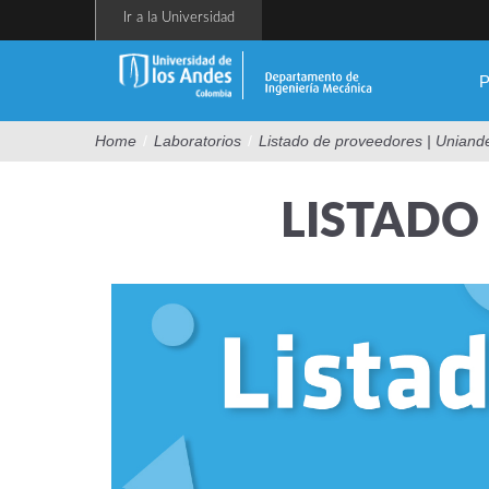
Pasar
Ir a la Universidad
al
contenido
principal
P
Home
/
Laboratorios
/
Listado de proveedores | Uniand
LISTADO