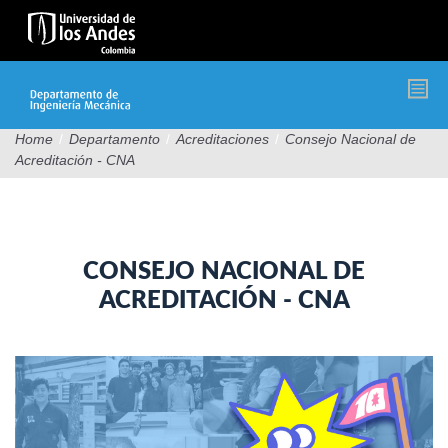
Pasar
al
contenido
principal
Home
/
Departamento
/
Acreditaciones
/
Consejo Nacional de
Acreditación - CNA
CONSEJO NACIONAL DE
ACREDITACIÓN - CNA