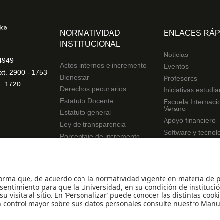
NORMATIVIDAD
ENLACES RÁP
INSTITUCIONAL
Noticias
4949
Actos internos e incremento
Eventos
xt. 2900 - 1753
Bienestar
Profesores
t. 1720
Derechos pecunarios
Iniciativas estudia
Estatuto Docente
Escuela Internaci
Verano
Estatuto general
Apoyo financiero
Ley de transparencia
Software y tecnol
Porcentaje de incremento
Reglamentos de estudiantes
Uso de datos Personales
© - Derechos Reservados Universidad de los An