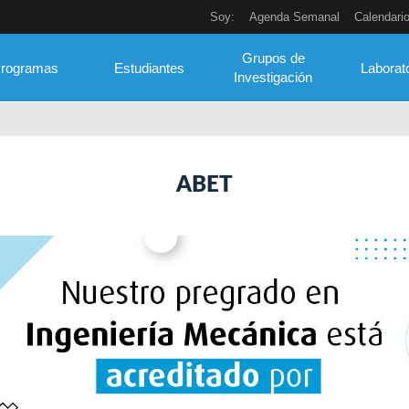
Soy:
Agenda Semanal
Calendari
Grupos de
rogramas
Estudiantes
Laborat
Investigación
ABET