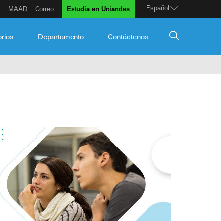
Español
o
MAAD
Correo
Estudia en Uniandes
orios
Departamento
Contáctenos