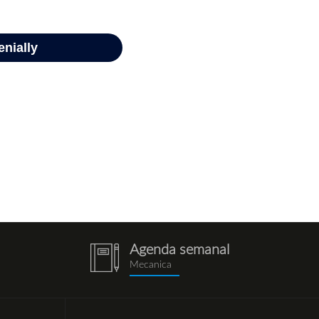
Agenda semanal
notebook
Mecanica
(1).png