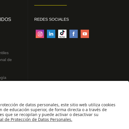
IDOS
REDES SOCIALES
ntiles
onal de
ogía
des