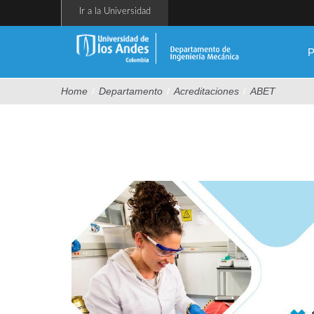
Pasar
Ir a la Universidad
al
contenido
principal
P
Home
/
Departamento
/
Acreditaciones
/
ABET