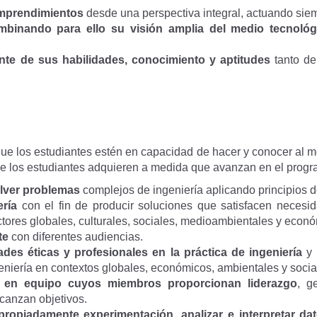
 emprendimientos
desde una perspectiva integral, actuando sie
mbinando para ello su visión amplia del medio tecnológ
nte de sus habilidades, conocimiento y aptitudes
tanto d
ue los estudiantes estén en capacidad de hacer y conocer al m
e los estudiantes adquieren a medida que avanzan en el progr
solver problemas
complejos de ingeniería aplicando principios d
ería
con el fin de producir soluciones que satisfacen necesi
actores globales, culturales, sociales, medioambientales y econ
te
con diferentes audiencias.
des éticas y profesionales en la práctica de ingeniería
y 
eniería en contextos globales, económicos, ambientales y socia
 en equipo cuyos miembros proporcionan liderazgo
, g
canzan objetivos.
propiadamente experimentación, analizar e interpretar da