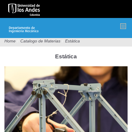
Pasar
al
contenido
principal
Home
/
Catalogo de Materias
/
Estática
Estática
IMEC1543
Estatica.jpg