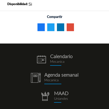
Si
Disponibilidad:
Compartir
Calendario
eventos.png
Mecanica
Agenda semanal
notebook
Mecanica
(1).png
MAAD
repositorio.png
Uniandes