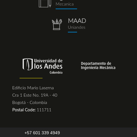
notebook
Mecanica
(1).png
MAAD
repositorio.png
Uniandes
Edificio Mario Laserna
Cra 1 Este No. 19A - 40
Bogotá - Colombia
Postal Code:
111711
+57 601 339 4949