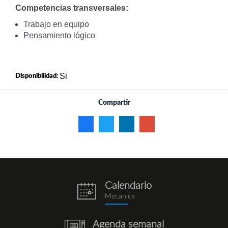
Competencias transversales:
Trabajo en equipo
Pensamiento lógico
Si
Disponibilidad:
Compartir
Calendario
eventos.png
Mecanica
Agenda semanal