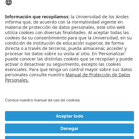
ENLACES RÁPIDOS
Noticias
Eventos
Profesores
Iniciativas estudiantiles
Escuela Internacional de Verano
Apoyo financiero
Software y tecnología
REDES SOCIALES
Universidad de los Andes | Vigilada Mineducación
Reconocimiento como Universidad: Decreto 1297 del 30 de mayo de 1964.
Reconocimiento personería jurídica: Resolución 28 del 23 de febrero de 1949
Minjusticia.
© - Derechos Reservados Universidad de los Andes