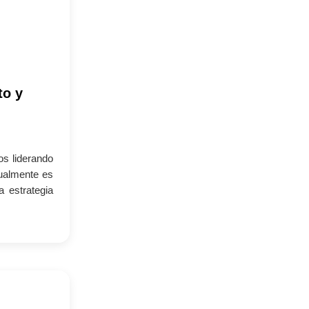
to y
s liderando
tualmente es
a estrategia