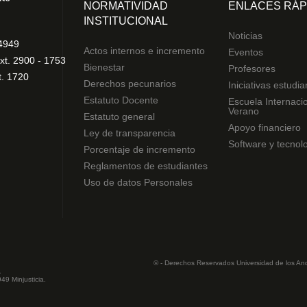
NORMATIVIDAD
ENLACES RÁP
INSTITUCIONAL
Noticias
4949
Actos internos e incremento
Eventos
xt. 2900 - 1753
Bienestar
Profesores
t. 1720
Derechos pecunarios
Iniciativas estudia
Estatuto Docente
Escuela Internaci
Verano
Estatuto general
Apoyo financiero
Ley de transparencia
Software y tecnol
Porcentaje de incremento
Reglamentos de estudiantes
Uso de datos Personales
© - Derechos Reservados Universidad de los An
.
49 Minjusticia.