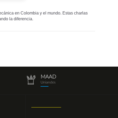
ecánica en Colombia y el mundo. Estas charlas
ndo la diferencia.
MAAD
repositorio.png
Uniandes