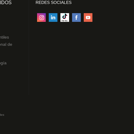
IDOS
REDES SOCIALES
ntiles
onal de
ogía
des