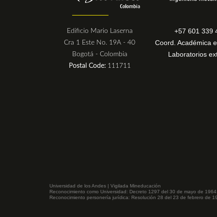
+57 601 339 
Edificio Mario Laserna
Coord. Académica e
Cra 1 Este No. 19A - 40
Laboratorios ex
Bogotá - Colombia
Postal Code:
111711
Universidad de los Andes | Vigilada Mineducación
Reconocimiento como Universidad: Decreto 1297 del 30 de mayo de 1964
Reconocimiento personería jurídica: Resolución 28 del 23 de febrero de 19