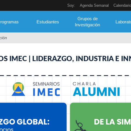
Soy:
Agenda Semanal
Calendari
Grupos de
rogramas
Estudiantes
Laborat
Investigación
ción
S IMEC | LIDERAZGO, INDUSTRIA E 