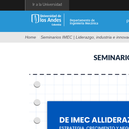
Pasar
Ir a la Universidad
al
contenido
principal
P
Home
/
Seminarios IMEC | Liderazgo, industria e innova
SEMINARIO