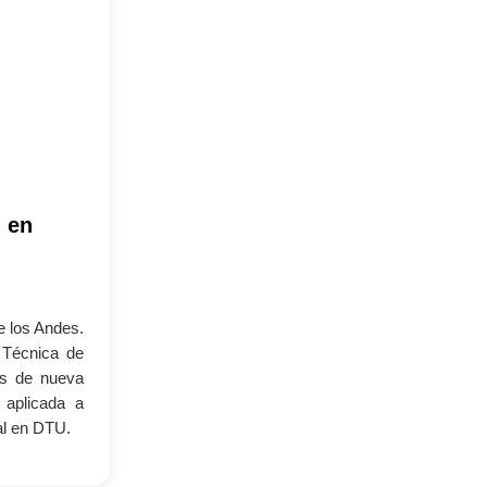
l en
e los Andes.
 Técnica de
as de nueva
 aplicada a
al en DTU.