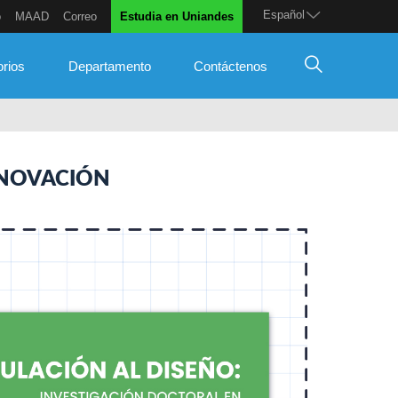
Español
o
MAAD
Correo
Estudia en Uniandes
orios
Departamento
Contáctenos
INNOVACIÓN