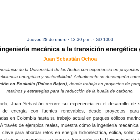
Jueves 29 de enero · 12:30 p.m. · SD 1003
 ingeniería mecánica a la transición energética 
Juan Sebastián Ochoa
mecánico de la Universidad de los Andes con experiencia en proyectos
eficiencia energética y sostenibilidad. Actualmente se desempeña com
ión en Boskalis (Países Bajos)
, donde trabaja en proyectos de par
marinos y estrategias para la reducción de la huella de carbono.
arla, Juan Sebastián recorre su experiencia en el desarrollo de 
n de energía con fuentes renovables, desde proyectos par
adas en Colombia hasta su trabajo actual en parques eólicos marin
A través de ejemplos reales, muestra cómo la ingeniería mecánica
 clave para abordar retos en energía hidroeléctrica, eólica, solar, 
y eficiencia energética, y cómo su formación en la Universidad de 