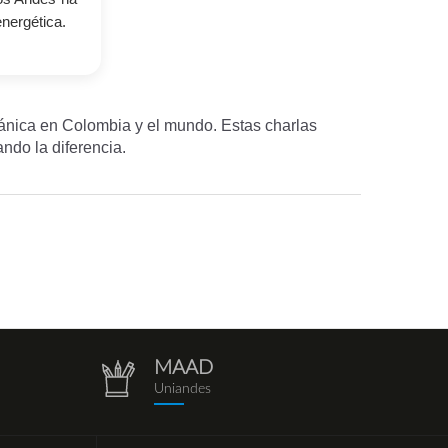
energética.
ánica en Colombia y el mundo. Estas charlas
ando la diferencia.
MAAD
repositorio.png
Uniandes