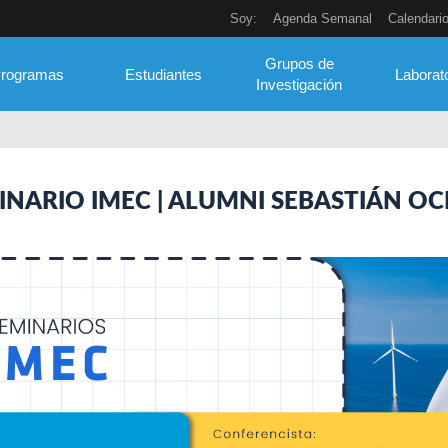
Soy:
Agenda Semanal
Calendari
Grupos de
rogramas
Estudiantes
Laborat
Investigación
INARIO IMEC | ALUMNI SEBASTIÁN O