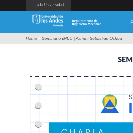
Pasar
Ir a la Universidad
al
contenido
principal
P
Home
/
Seminario IMEC | Alumni Sebastián Ochoa
SEM