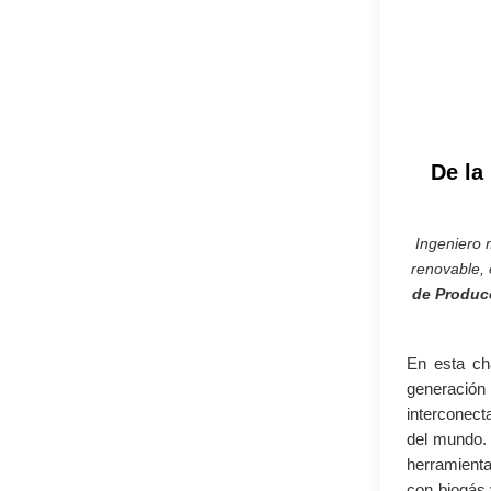
De la
Ingeniero 
renovable, 
de Producc
En esta ch
generació
interconect
del mundo. 
herramienta
con biogás 