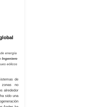
global
 de energía
o
Ingeniero
ques eólicos
sistemas de
a zonas no
os alrededor
 ha sido una
cogeneración
los Andes ha