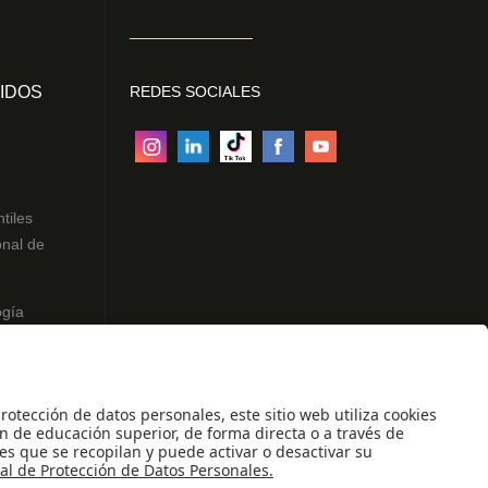
IDOS
REDES SOCIALES
ntiles
onal de
ogía