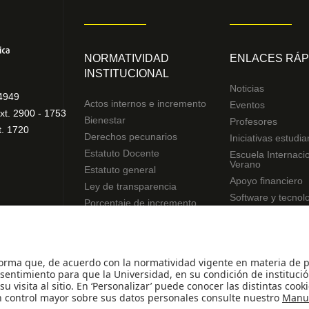
NORMATIVIDAD
ENLACES RÁP
INSTITUCIONAL
Noticias
4949
Actos internos e incremento
Eventos
xt. 2900 - 1753
Bienestar
Profesores
t. 1720
Derechos pecunarios
Iniciativas estudia
Estatuto Docente
Escuela Internaci
Verano
Estatuto general
Apoyo financiero
Ley de transparencia
Software y tecnol
Porcentaje de incremento
Reglamentos de estudiantes
Uso de datos Personales