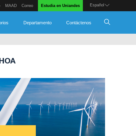
Español
o
MAAD
Correo
Estudia en Uniandes
orios
Departamento
Contáctenos
CHOA