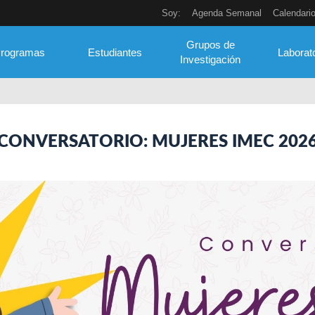
Soy:
Agenda Semanal
Calendari
Grupos de
rogramas
Estudiantes
Laborat
Investigación
CONVERSATORIO: MUJERES IMEC 202