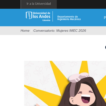
Pasar
Ir a la Universidad
al
contenido
principal
P
Home
/
Conversatorio: Mujeres IMEC 2026