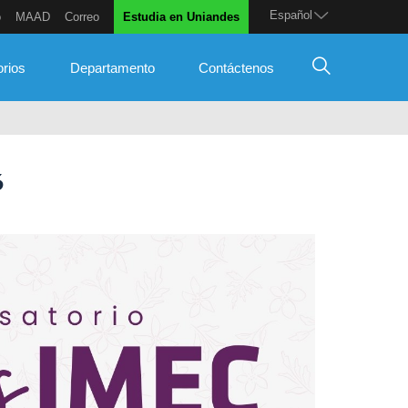
Español
o
MAAD
Correo
Estudia en Uniandes
orios
Departamento
Contáctenos
6