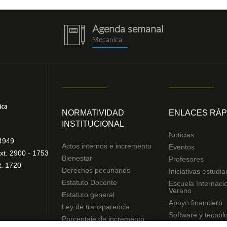
Agenda semanal
notebook
Mecanica
(1).png
NORMATIVIDAD
ENLACES RÁP
INSTITUCIONAL
Noticias
4949
Actos internos e incremento
Eventos
xt. 2900 - 1753
Bienestar
Profesores
t. 1720
Derechos pecunarios
Iniciativas estudia
Estatuto Docente
Escuela Internaci
Verano
Estatuto general
Apoyo financiero
Ley de transparencia
Software y tecnol
Porcentaje de incremento