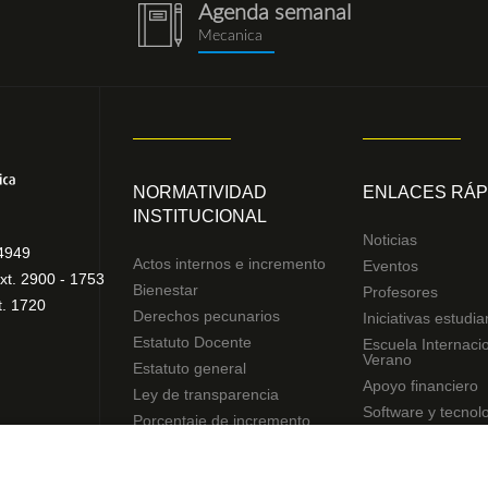
Agenda semanal
notebook
Mecanica
(1).png
NORMATIVIDAD
ENLACES RÁP
INSTITUCIONAL
Noticias
4949
Actos internos e incremento
Eventos
xt. 2900 - 1753
Bienestar
Profesores
t. 1720
Derechos pecunarios
Iniciativas estudia
Estatuto Docente
Escuela Internaci
Verano
Estatuto general
Apoyo financiero
Ley de transparencia
Software y tecnol
Porcentaje de incremento
Reglamentos de estudiantes
Uso de datos Personales