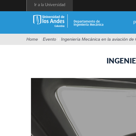
Pasar
Ir a la Universidad
al
contenido
principal
P
Home
/
Evento
/
Ingeniería Mecánica en la aviación de
INGENI