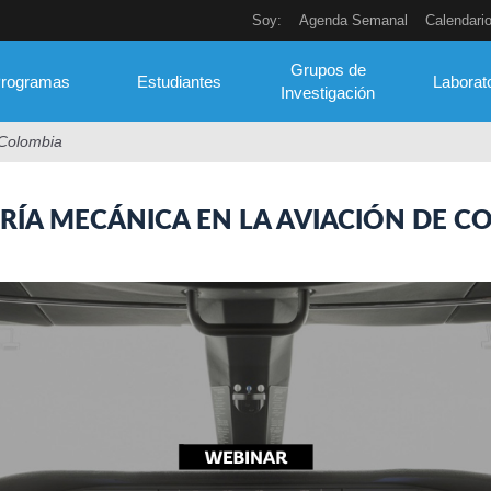
Soy:
Agenda Semanal
Calendari
Grupos de
rogramas
Estudiantes
Laborat
Investigación
 Colombia
ERÍA MECÁNICA EN LA AVIACIÓN DE C