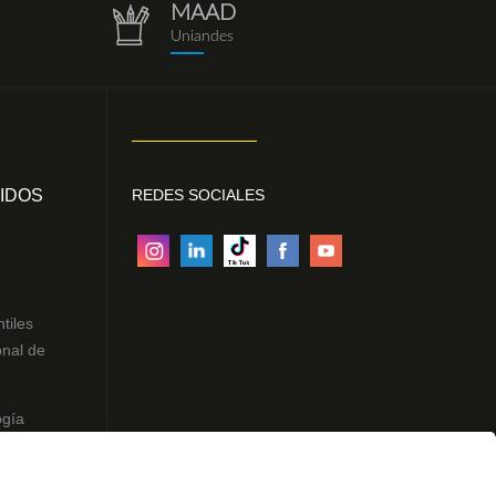
MAAD
repositorio.png
Uniandes
IDOS
REDES SOCIALES
ntiles
onal de
ogía