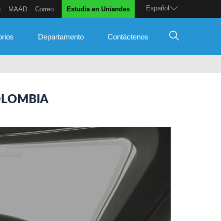
Español
o
MAAD
Correo
Estudia en Uniandes
orios
Departamento
Contáctenos
OLOMBIA