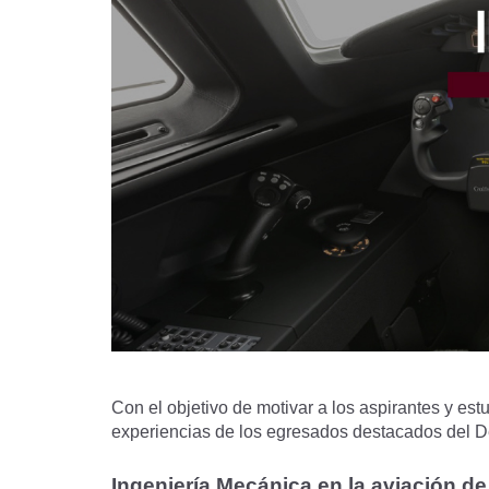
Con el objetivo de motivar a los aspirantes y es
experiencias de los egresados destacados del D
Ingeniería Mecánica en la aviación d