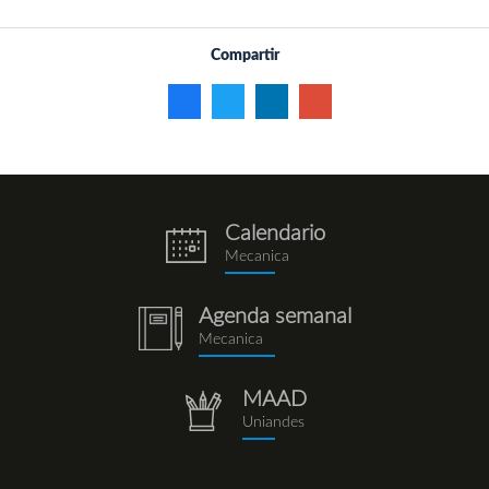
Compartir
Calendario
eventos.png
Mecanica
Agenda semanal
notebook
Mecanica
(1).png
MAAD
repositorio.png
Uniandes