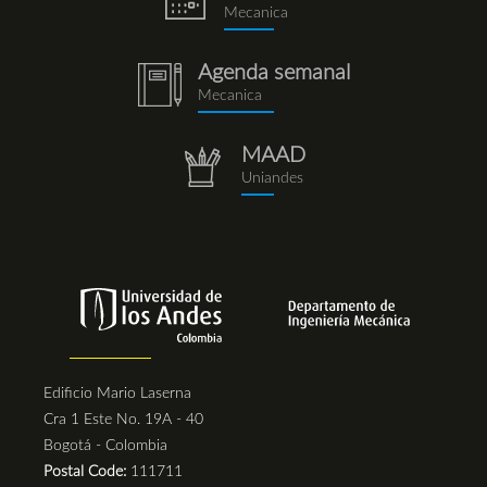
Mecanica
Agenda semanal
notebook
Mecanica
(1).png
MAAD
repositorio.png
Uniandes
Edificio Mario Laserna
Cra 1 Este No. 19A - 40
Bogotá - Colombia
Postal Code:
111711