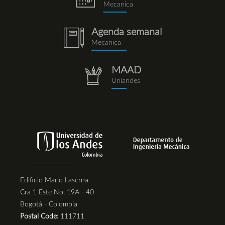
Mecanica
Agenda semanal
notebook
Mecanica
(1).png
MAAD
repositorio.png
Uniandes
Edificio Mario Laserna
Cra 1 Este No. 19A - 40
Bogotá - Colombia
Postal Code:
111711