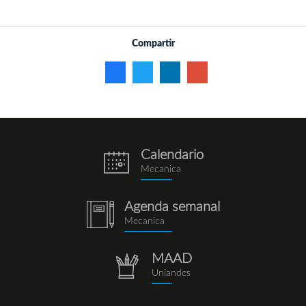
Compartir
Calendario
eventos.png
Mecanica
Agenda semanal
notebook
Mecanica
(1).png
MAAD
repositorio.png
Uniandes