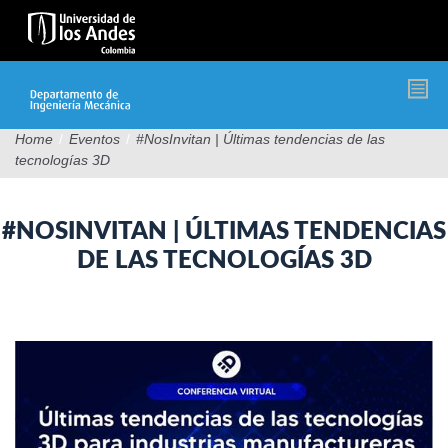
Pasar
al
contenido
principal
Home
/
Eventos
/
#NosInvitan | Últimas tendencias de las
tecnologías 3D
#NOSINVITAN | ÚLTIMAS TENDENCIAS
DE LAS TECNOLOGÍAS 3D