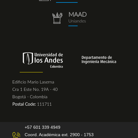
(1).png
MAAD
repositorio.png
Uniandes
Edificio Mario Laserna
Cra 1 Este No. 19A - 40
Bogotá - Colombia
Postal Code:
111711
+57 601 339 4949
Coord. Académica ext. 2900 - 1753