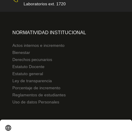
Laboratorios ext. 1720
NORMATIVIDAD INSTITUCIONAL
Actos internos e incremento
Bienestar
Derechos pecunarios
Estatuto Docente
Estatuto general
Ley de transparencia
Porcentaje de incremento
Reglamentos de estudiantes
Uso de datos Personales
ENLACES RÁPIDOS