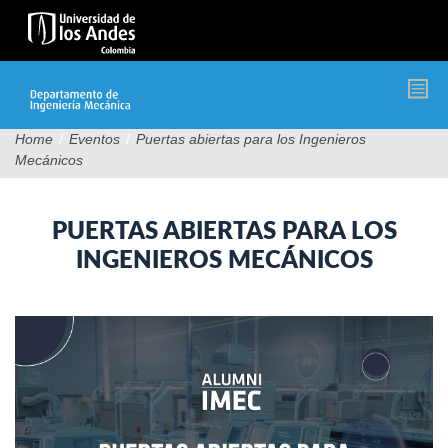
Pasar
al
contenido
principal
Home
/
Eventos
/
Puertas abiertas para los Ingenieros
Mecánicos
PUERTAS ABIERTAS PARA LOS
INGENIEROS MECÁNICOS