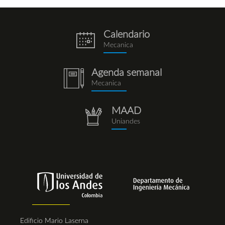
Calendario
eventos.png
Mecanica
Agenda semanal
notebook
Mecanica
(1).png
MAAD
repositorio.png
Uniandes
Edificio Mario Laserna