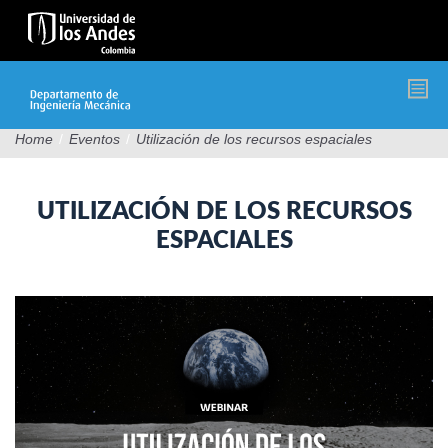
Pasar
al
contenido
principal
Home
/
Eventos
/
Utilización de los recursos espaciales
UTILIZACIÓN DE LOS RECURSOS
ESPACIALES