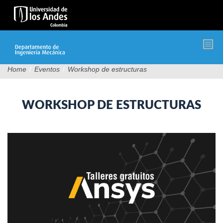
Pasar
al
contenido
principal
Home
/
Eventos
/
Workshop de estructuras
WORKSHOP DE ESTRUCTURAS