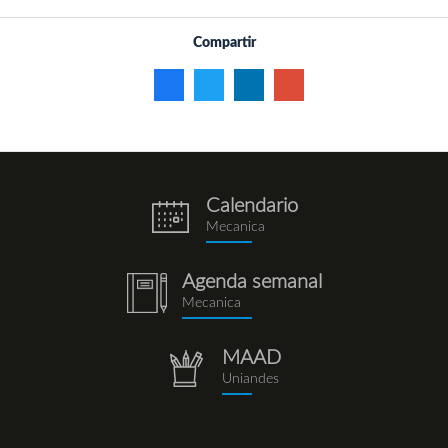
Compartir
Calendario
eventos.png
Mecanica
Agenda semanal
notebook
Mecanica
(1).png
MAAD
repositorio.png
Uniandes