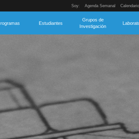
Soy:
Agenda Semanal
Calendari
Grupos de
rogramas
Estudiantes
Laborat
Investigación