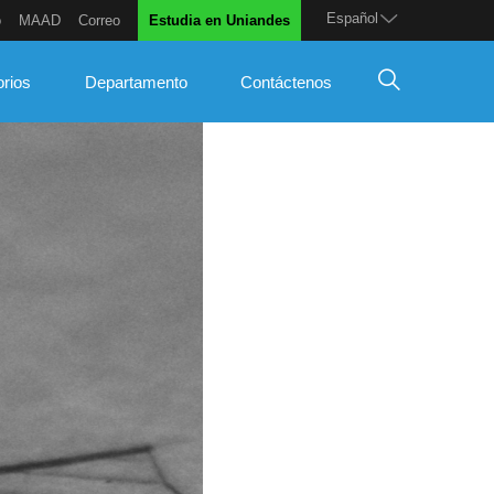
Español
o
MAAD
Correo
Estudia en Uniandes
orios
Departamento
Contáctenos