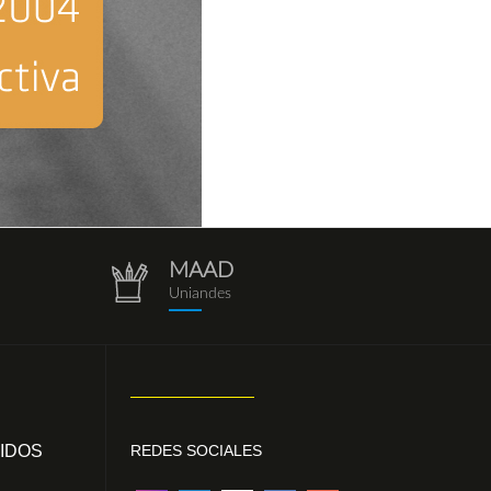
MAAD
repositorio.png
Uniandes
IDOS
REDES SOCIALES