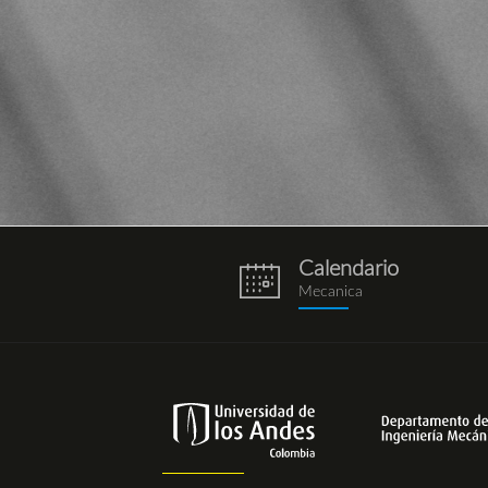
Calendario
eventos.png
Mecanica