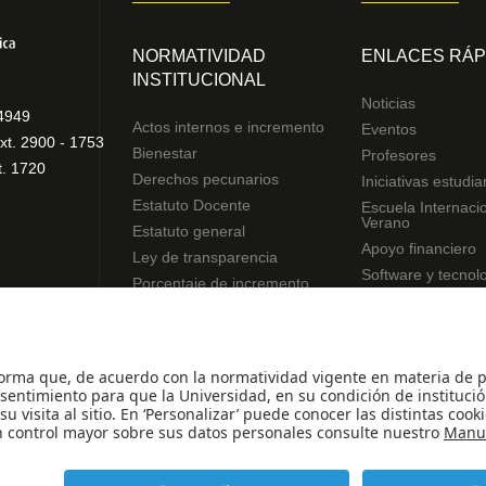
NORMATIVIDAD
ENLACES RÁP
INSTITUCIONAL
Noticias
4949
Actos internos e incremento
Eventos
xt. 2900 - 1753
Bienestar
Profesores
t. 1720
Derechos pecunarios
Iniciativas estudia
Estatuto Docente
Escuela Internaci
Verano
Estatuto general
Apoyo financiero
Ley de transparencia
Software y tecnol
Porcentaje de incremento
Reglamentos de estudiantes
Uso de datos Personales
© - Derechos Reservados Universidad de los An
.