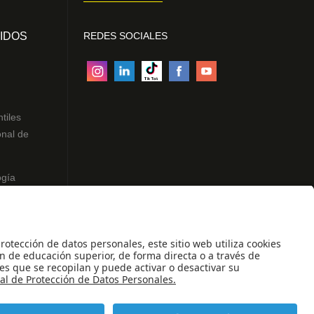
IDOS
REDES SOCIALES
ntiles
onal de
ogía
des