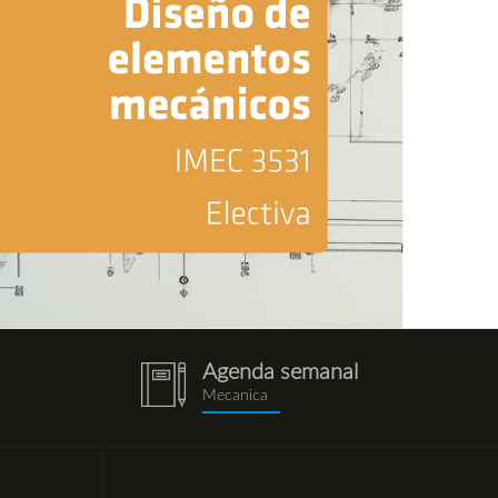
Agenda semanal
notebook
Mecanica
(1).png