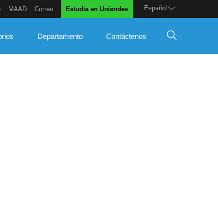
Español
o
MAAD
Correo
Estudia en Uniandes
orios
Departamento
Contáctenos