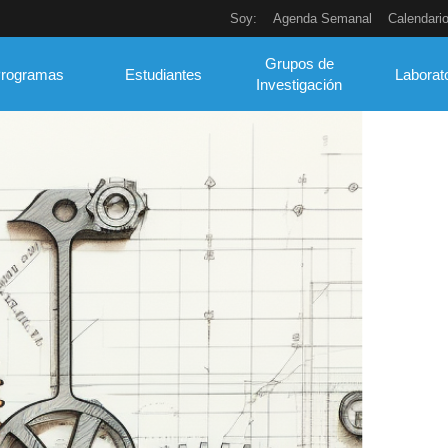
Soy:
Agenda Semanal
Calendari
Grupos de
rogramas
Estudiantes
Laborat
Investigación