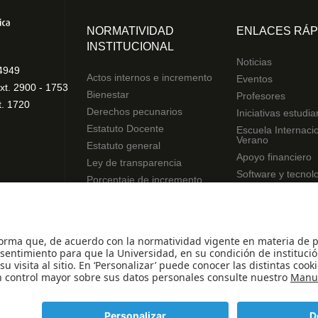
NORMATIVIDAD
ENLACES RÁP
INSTITUCIONAL
Noticias
4949
Actos internos e incremento
Eventos
xt. 2900 - 1753
Bienestar
Profesores
t. 1720
Derechos pecunarios
Iniciativas estudia
Estatuto Docente
Escuela Internaci
Verano
Estatuto general
Apoyo financiero
Ley de transparencia
Software y tecnol
Porcentaje de incremento
Reglamentos de estudiantes
Uso de datos Personales
© - Derechos Reservados Universidad de los An
.
49 Minjusticia.