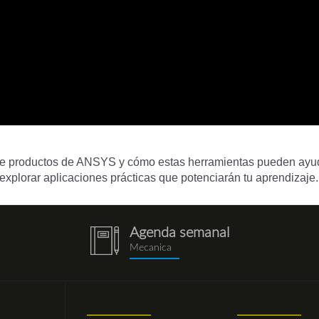
de productos de ANSYS y cómo estas herramientas pueden ayudar
 explorar aplicaciones prácticas que potenciarán tu aprendizaje.
Agenda semanal
notebook
Mecanica
(1).png