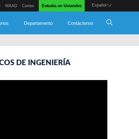
Español
o
MAAD
Correo
Estudia en Uniandes
orios
Departamento
Contáctenos
COS DE INGENIERÍA