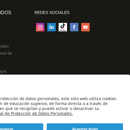
IDOS
REDES SOCIALES
ntiles
onal de
ogía
des