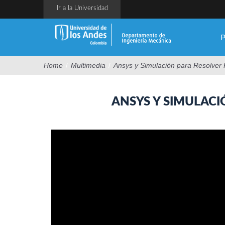
Pasar
Ir a la Universidad
al
contenido
principal
P
Home
/
Multimedia
/
Ansys y Simulación para Resolver P
ANSYS Y SIMULACIO