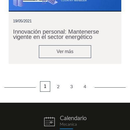
19/05/2021
Innovación personal: Mantenerse
vigente en el sector energético
Ver más
1
2
3
4
Calendario
eventos.png
Mecanica