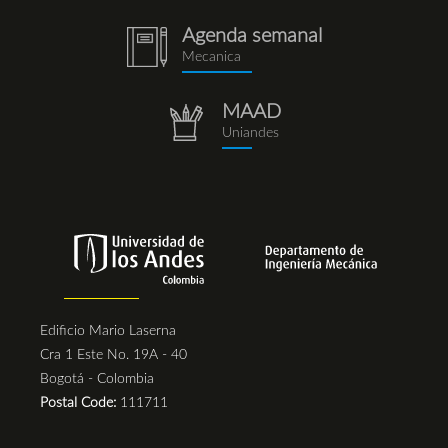
Agenda semanal
notebook
Mecanica
(1).png
MAAD
repositorio.png
Uniandes
Edificio Mario Laserna
Cra 1 Este No. 19A - 40
Bogotá - Colombia
Postal Code:
111711