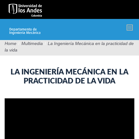
Pasar
al
contenido
principal
Home
/
Multimedia
/
La Ingeniería Mecánica en la practicidad de
la vida
LA INGENIERÍA MECÁNICA EN LA
PRACTICIDAD DE LA VIDA