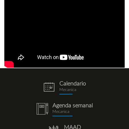
Calendario
eventos.png
Mecanica
Agenda semanal
notebook
Mecanica
(1).png
MAAD