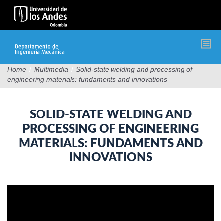
Pasar
al
contenido
principal
Home
/
Multimedia
/
Solid-state welding and processing of
engineering materials: fundaments and innovations
SOLID-STATE WELDING AND
PROCESSING OF ENGINEERING
MATERIALS: FUNDAMENTS AND
INNOVATIONS