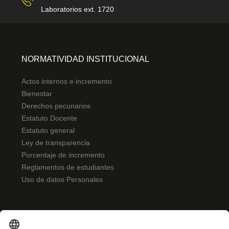
Laboratorios ext. 1720
NORMATIVIDAD INSTITUCIONAL
Actos internos e incremento
Bienestar
Derechos pecunarios
Estatuto Docente
Estatuto general
Ley de transparencia
Porcentaje de incremento
Reglamentos de estudiantes
Uso de datos Personales
ENLACES RÁPIDOS