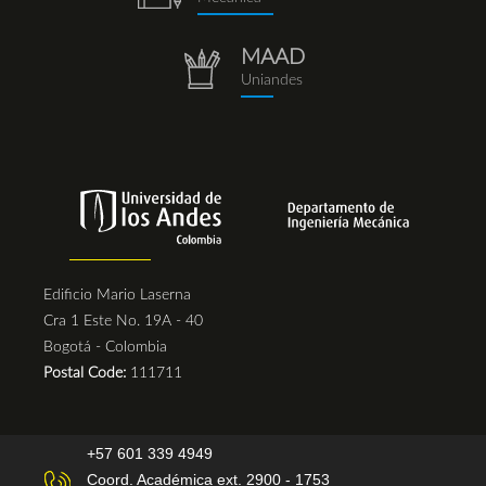
(1).png
MAAD
repositorio.png
Uniandes
Edificio Mario Laserna
Cra 1 Este No. 19A - 40
Bogotá - Colombia
Postal Code:
111711
+57 601 339 4949
Coord. Académica ext. 2900 - 1753