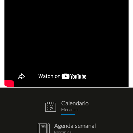
Calendario
eventos.png
Mecanica
Agenda semanal
notebook
Mecanica