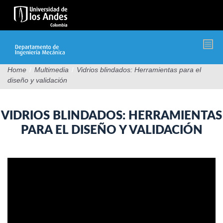
Pasar
al
contenido
principal
Home
/
Multimedia
/
Vidrios blindados: Herramientas para el
diseño y validación
VIDRIOS BLINDADOS: HERRAMIENTAS
PARA EL DISEÑO Y VALIDACIÓN