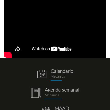
Calendario
eventos.png
Mecanica
Agenda semanal
notebook
Mecanica
(1).png
MAAD