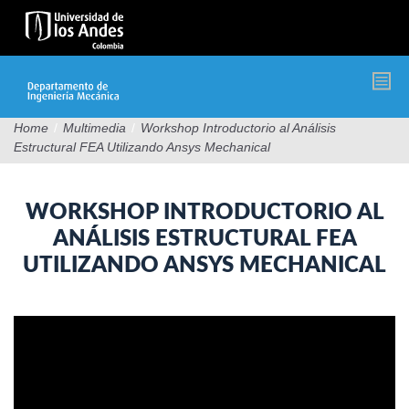
Pasar
al
contenido
principal
Home
/
Multimedia
/
Workshop Introductorio al Análisis
Estructural FEA Utilizando Ansys Mechanical
WORKSHOP INTRODUCTORIO AL
ANÁLISIS ESTRUCTURAL FEA
UTILIZANDO ANSYS MECHANICAL