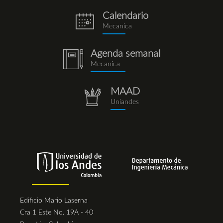
Calendario
eventos.png
Mecanica
Agenda semanal
notebook
Mecanica
(1).png
MAAD
repositorio.png
Uniandes
Edificio Mario Laserna
Cra 1 Este No. 19A - 40