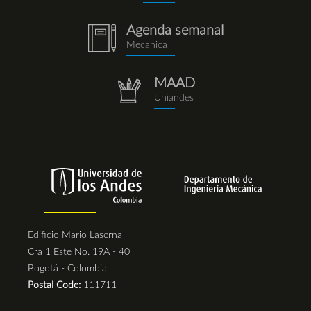
Agenda semanal
notebook
Mecanica
(1).png
MAAD
repositorio.png
Uniandes
Edificio Mario Laserna
Cra 1 Este No. 19A - 40
Bogotá - Colombia
Postal Code:
111711