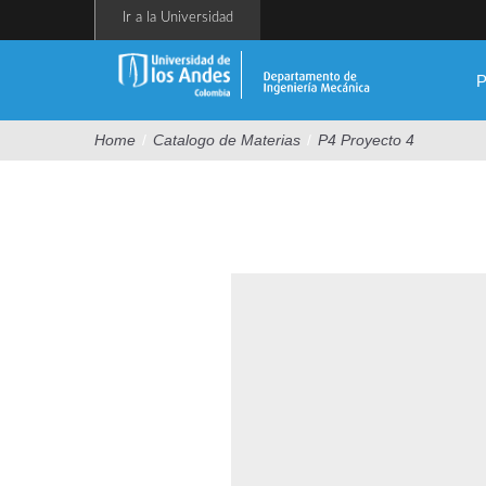
Pasar
Ir a la Universidad
al
contenido
principal
P
Home
/
Catalogo de Materias
/
P4 Proyecto 4
blanco.jpg