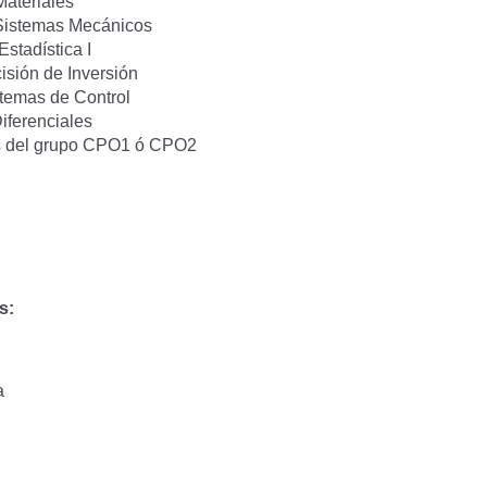
ateriales
Sistemas Mecánicos
Estadística I
isión de Inversión
stemas de Control
iferenciales
s del grupo CPO1 ó CPO2
s:
a