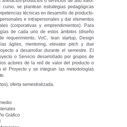
 artefactos-productos o servicios de alto valor.
el curso, se plantean estrategias pedagógicas
mpetencias técnicas en desarrollo de producto-
rpersonales e intrapersonales y dar elementos
les (corporativas y emprendimientos). Para
ogías de cada uno de estos ámbitos (diseño
de requerimiento, VoC, lean startup, Design
as ágiles, mentoring, elevator pitch y due
royecto a desarrollar durante el semestre. El
oyecto o Servicio desarrollado por grupos de
ios actores de la red de valor del producto o
a el Proyecto y se integran las metodologías
te.
tos), oferta semestralizada.
rmedio
teriales
ño Gráfico
I