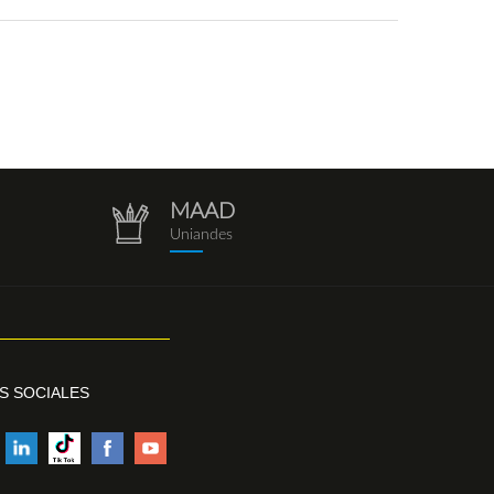
MAAD
repositorio.png
Uniandes
S SOCIALES