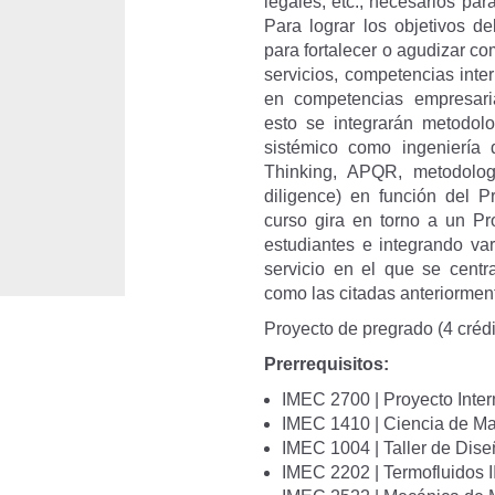
legales, etc., necesarios para
Para lograr los objetivos d
para fortalecer o agudizar co
servicios, competencias inte
en competencias empresaria
esto se integrarán metodol
sistémico como ingeniería 
Thinking, APQR, metodologí
diligence) en función del P
curso gira en torno a un Pr
estudiantes e integrando var
servicio en el que se centr
como las citadas anteriormen
Proyecto de pregrado (4 crédi
Prerrequisitos:
IMEC 2700 | Proyecto Inte
IMEC 1410 | Ciencia de Ma
IMEC 1004 | Taller de Dise
IMEC 2202 | Termofluidos I