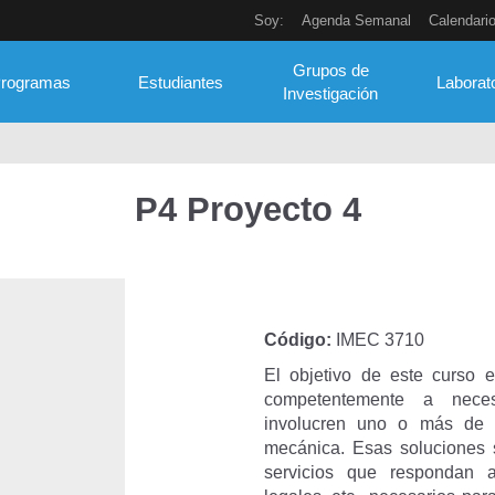
Soy:
Agenda Semanal
Calendari
Grupos de
rogramas
Estudiantes
Laborat
Investigación
P4 Proyecto 4
Código:
IMEC 3710
El objetivo de este curso e
competentemente a neces
involucren uno o más de l
mecánica. Esas soluciones 
servicios que respondan a