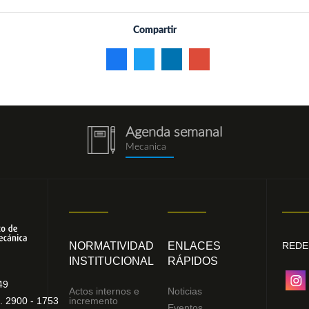
Compartir
Agenda semanal
notebook
Mecanica
(1).png
NORMATIVIDAD
ENLACES
REDE
INSTITUCIONAL
RÁPIDOS
49
Actos internos e
Noticias
. 2900 - 1753
incremento
Eventos