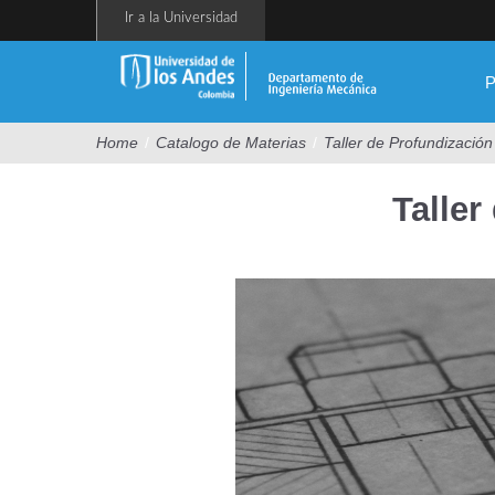
Pasar
Ir a la Universidad
al
contenido
principal
P
Home
/
Catalogo de Materias
/
Taller de Profundización
Taller
IMEC2004
Prof
Diseño
Gráfico.jpg