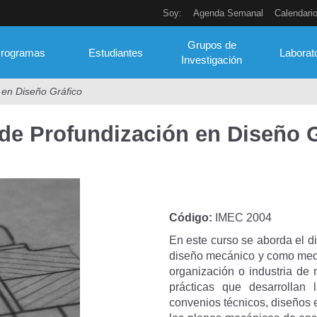
Soy:
Agenda Semanal
Calendari
Grupos de
rogramas
Estudiantes
Laborat
Investigación
 en Diseño Gráfico
 de Profundización en Diseño 
Código:
IMEC 2004
En este curso se aborda el di
diseño mecánico y como medi
organización o industria de
prácticas que desarrollan 
convenios técnicos, diseños e