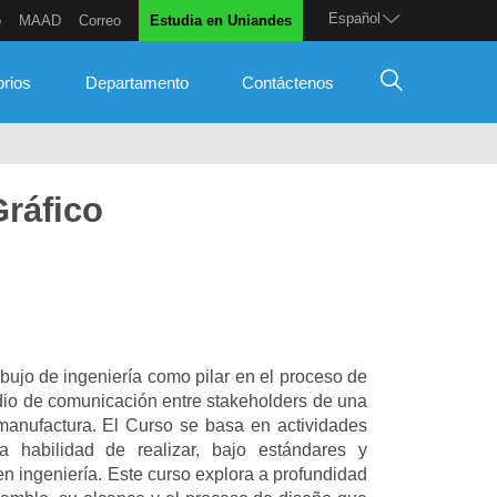
Español
o
MAAD
Correo
Estudia en Uniandes
orios
Departamento
Contáctenos
Gráfico
bujo de ingeniería como pilar en el proceso de
o de comunicación entre stakeholders de una
 manufactura. El Curso se basa en actividades
la habilidad de realizar, bajo estándares y
n ingeniería. Este curso explora a profundidad