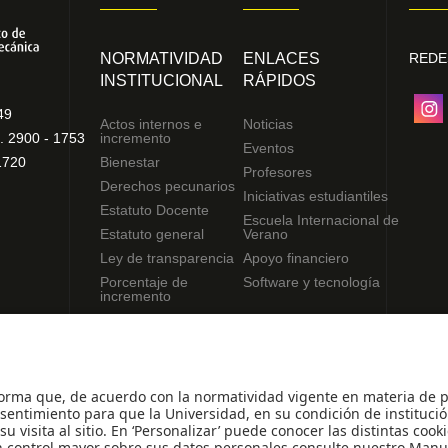
NORMATIVIDAD
ENLACES
REDE
INSTITUCIONAL
RÁPIDOS
49
Actos internos e
Noticias
. 2900 - 1753
incremento
Eventos
1720
Bienestar
Profesores
Derechos pecunarios
Iniciativas estudiantiles
Estatuto Docente
Escuela Internacional de
Estatuto general
Verano
Ley de transparencia
Apoyo financiero
Porcentaje de
Software y tecnología
incremento
Reglamentos de
estudiantes
Uso de datos Personales