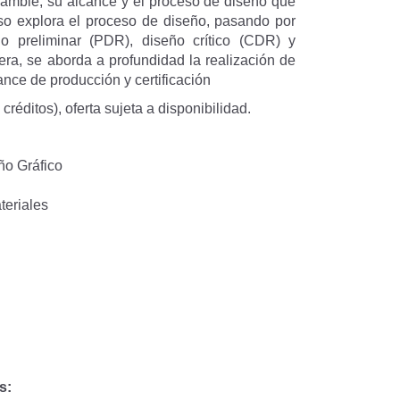
amble, su alcance y el proceso de diseño que
o explora el proceso de diseño, pasando por
o preliminar (PDR), diseño crítico (CDR) y
era, se aborda a profundidad la realización de
ance de producción y certificación
réditos), oferta sujeta a disponibilidad.
ño Gráfico
teriales
s: