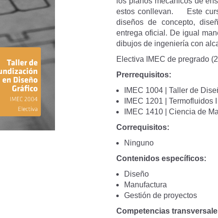
los planos mecánicos de ens
estos conllevan. Este curs
diseños de concepto, diseñ
entrega oficial. De igual man
dibujos de ingeniería con alc
Electiva IMEC de pregrado (2 c
Prerrequisitos:
IMEC 1004 | Taller de Dise
IMEC 1201 | Termofluidos I
IMEC 1410 | Ciencia de Ma
Correquisitos:
Ninguno
Contenidos específicos:
Diseño
Manufactura
Gestión de proyectos
Competencias transversale