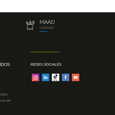
MAAD
repositorio.png
Uniandes
IDOS
REDES SOCIALES
ntiles
onal de