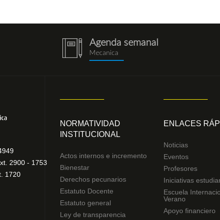
Agenda semanal
notebook
Mecanica
(1).png
NORMATIVIDAD
ENLACES RÁP
INSTITUCIONAL
Noticias
4949
Actos internos e incremento
Eventos
xt. 2900 - 1753
Bienestar
Profesores
t. 1720
Derechos pecunarios
Iniciativas estudia
Estatuto Docente
Escuela Internaci
Verano
Estatuto general
Apoyo financiero
Ley de transparencia