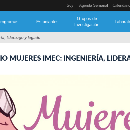
Soy:
Agenda Semanal
Calendari
Grupos de
rogramas
Estudiantes
Laborat
Investigación
ía, liderazgo y legado
O MUJERES IMEC: INGENIERÍA, LIDER