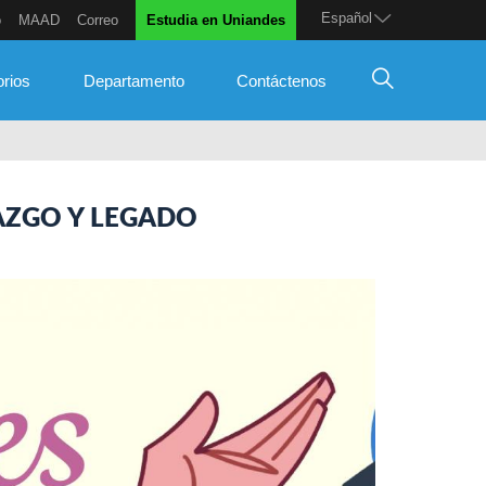
Español
o
MAAD
Correo
Estudia en Uniandes
orios
Departamento
Contáctenos
AZGO Y LEGADO