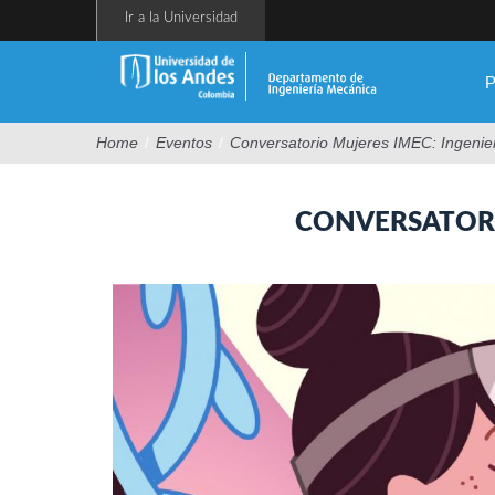
Pasar
Ir a la Universidad
al
contenido
principal
P
Home
/
Eventos
/
Conversatorio Mujeres IMEC: Ingenier
CONVERSATORI