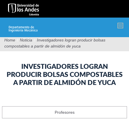
Pasar
al
contenido
principal
Home
/
Noticia
/
Investigadores logran producir bolsas
compostables a partir de almidón de yuca
INVESTIGADORES LOGRAN
PRODUCIR BOLSAS COMPOSTABLES
A PARTIR DE ALMIDÓN DE YUCA
Profesores