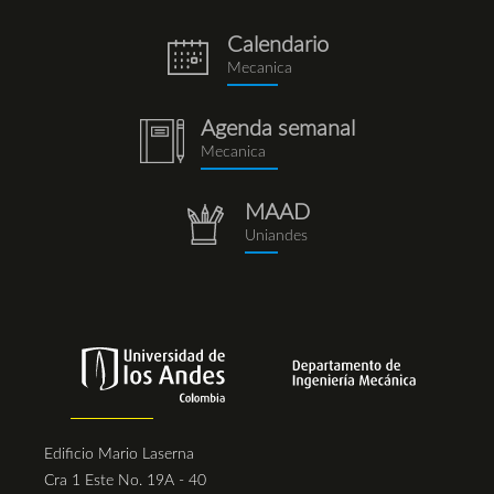
Calendario
eventos.png
Mecanica
Agenda semanal
notebook
Mecanica
(1).png
MAAD
repositorio.png
Uniandes
Edificio Mario Laserna
Cra 1 Este No. 19A - 40