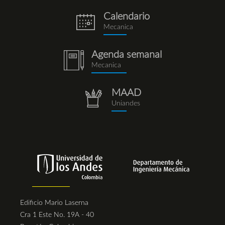
Calendario
eventos.png
Mecanica
Agenda semanal
notebook
Mecanica
(1).png
MAAD
repositorio.png
Uniandes
Edificio Mario Laserna
Cra 1 Este No. 19A - 40