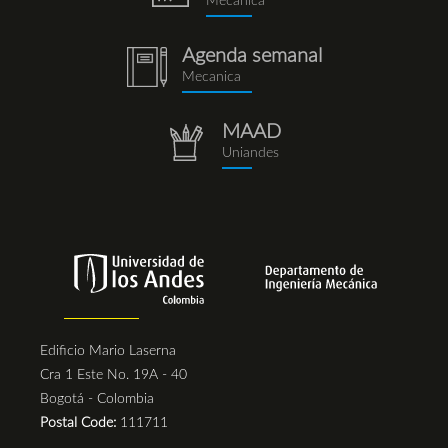
Mecanica
Agenda semanal
notebook
Mecanica
(1).png
MAAD
repositorio.png
Uniandes
Edificio Mario Laserna
Cra 1 Este No. 19A - 40
Bogotá - Colombia
Postal Code:
111711