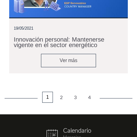
19/05/2021
Innovación personal: Mantenerse
vigente en el sector energético
Ver más
1
2
3
4
Calendario
eventos.png