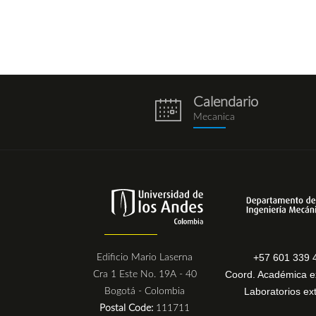
Calendario
eventos.png
Mecanica
+57 601 339 
Edificio Mario Laserna
Coord. Académica ex
Cra 1 Este No. 19A - 40
Laboratorios ex
Bogotá - Colombia
Postal Code:
111711