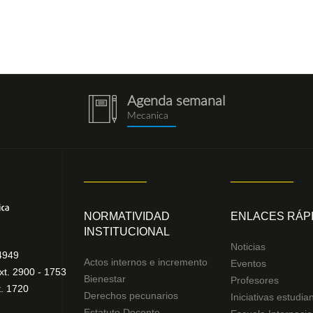
Agenda semanal
notebook
Mecanica
(1).png
NORMATIVIDAD
ENLACES RÁP
INSTITUCIONAL
Noticias
4949
Actos internos e incremento
Eventos
t. 2900 - 1753
Bienestar
Profesores
t. 1720
Derechos pecunarios
Iniciativas estudian
Estatuto Docente