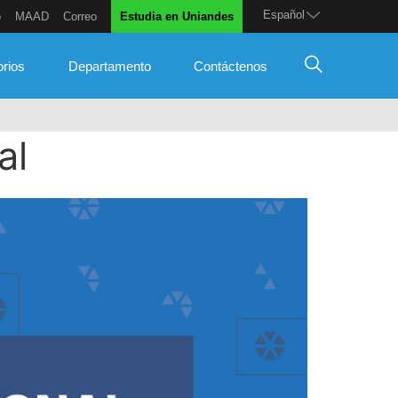
Español
o
MAAD
Correo
Estudia en Uniandes
orios
Departamento
Contáctenos
al