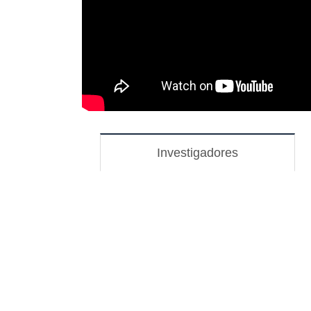
Investigadores
(solapa
activa)