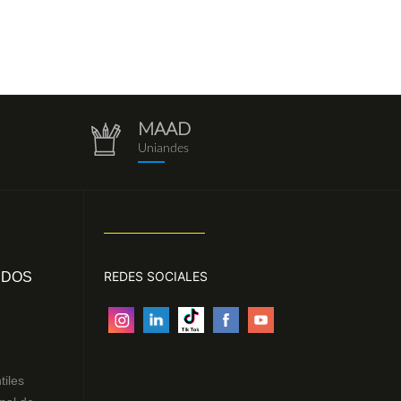
MAAD
repositorio.png
Uniandes
REDES SOCIALES
IDOS
tiles