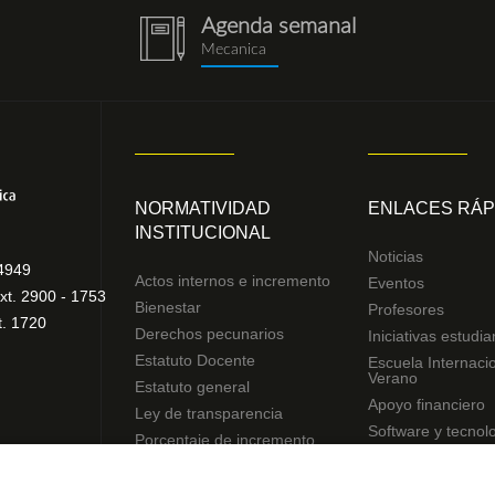
Agenda semanal
notebook
Mecanica
(1).png
NORMATIVIDAD
ENLACES RÁP
INSTITUCIONAL
Noticias
4949
Actos internos e incremento
Eventos
xt. 2900 - 1753
Bienestar
Profesores
t. 1720
Derechos pecunarios
Iniciativas estudia
Estatuto Docente
Escuela Internaci
Verano
Estatuto general
Apoyo financiero
Ley de transparencia
Software y tecnol
Porcentaje de incremento
Reglamentos de estudiantes
Uso de datos Personales