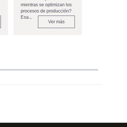
fue seleccionada
mientras se optimizan los
procesos de producción?
Esa...
Ver más
V