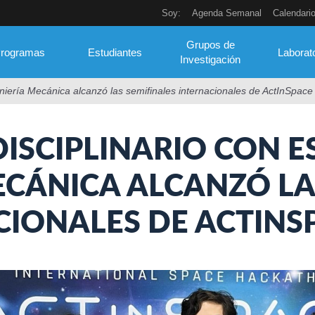
Soy:
Agenda Semanal
Calendari
Grupos de
rogramas
Estudiantes
Laborat
Investigación
geniería Mecánica alcanzó las semifinales internacionales de ActInSpac
DISCIPLINARIO CON E
ECÁNICA ALCANZÓ LA
IONALES DE ACTINS