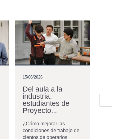
15/06/2026
12/06/2026
Del aula a la
Estudiante
industria:
Ingeniería
estudiantes de
Mecánica f
Proyecto...
María Alejandra
estudiante de In
¿Cómo mejorar las
Mecánica de la
condiciones de trabajo de
Universidad de 
cientos de operarios