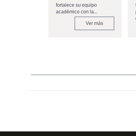
rte se...
fortalece su equipo
académico con la...
Ver más
Ver más