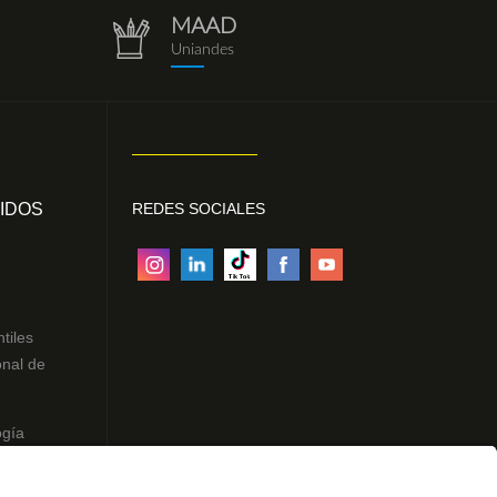
MAAD
repositorio.png
Uniandes
IDOS
REDES SOCIALES
ntiles
onal de
ogía