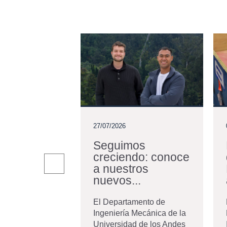
27/07/2026
o del
Seguimos
rte se
creciendo: conoce
desde el...
a nuestros
nuevos...
amento de
 Mecánica de la
El Departamento de
d de los Andes
Ingeniería Mecánica de la
n de "El futuro
Universidad de los Andes