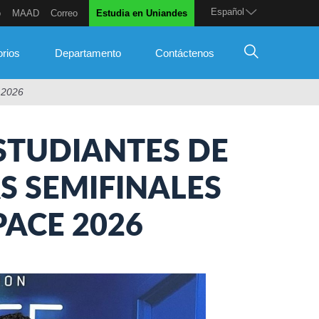
Español
o
MAAD
Correo
Estudia en Uniandes
orios
Departamento
Contáctenos
e 2026
STUDIANTES DE
S SEMIFINALES
PACE 2026