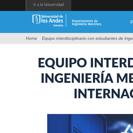
Pasar
Ir a la Universidad
al
contenido
principal
P
Home
/
Equipo interdisciplinario con estudiantes de In
EQUIPO INTER
INGENIERÍA M
INTERNAC