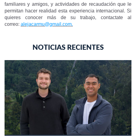
familiares y amigos, y actividades de recaudación que le
permitan hacer realidad esta experiencia internacional. Si
quieres conocer más de su trabajo, contactate al
correo:
alejacarmu@gmail.com
.
NOTICIAS RECIENTES