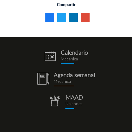
Compartir
Calendario
eventos.png
Mecanica
Agenda semanal
notebook
Mecanica
(1).png
MAAD
repositorio.png
Uniandes