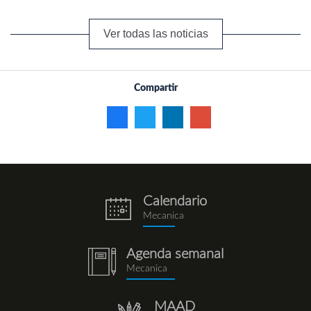
Ver todas las noticias
Compartir
Calendario
eventos.png
Mecanica
Agenda semanal
notebook
Mecanica
(1).png
MAAD